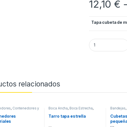
12,10
€
Tapa cubeta de 
Tapa para cubetas
uctos relacionados
edores
,
Contenedores y
Boca Ancha
,
Boca Estrecha
,
Bandejas
as
,
ENVASES
ENVASES
nedores
Tarro tapa estrella
Cubetas
riales
pequeñ