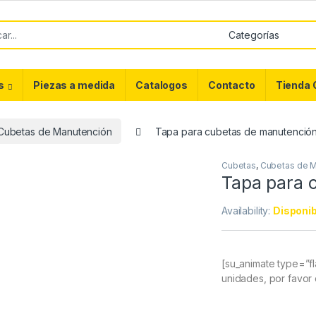
or:
s
Piezas a medida
Catalogos
Contacto
Tienda 
Cubetas de Manutención
Tapa para cubetas de manutenció
Cubetas
,
Cubetas de M
Tapa para 
Availability:
Disponib
[su_animate type=”f
unidades, por favor 