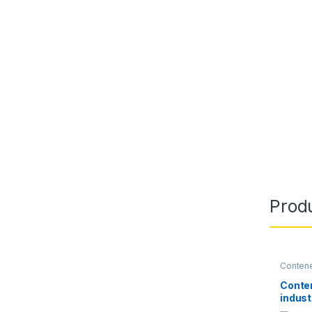
Prod
Conten
Papeler
Conte
indust