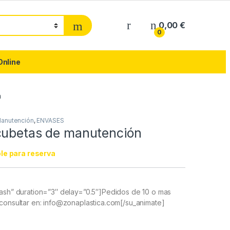
0,00
€
0
Online
n
anutención
,
ENVASES
cubetas de manutención
le para reserva
lash” duration=”3″ delay=”0.5″]Pedidos de 10 o mas
consultar en: info@zonaplastica.com[/su_animate]