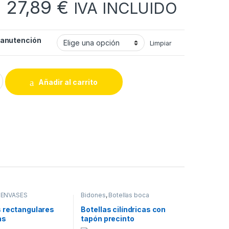
Rango de precios: 
-
27,89
€
IVA INCLUIDO
manutención
Limpiar
 de manutención quantity
Añadir al carrito
,
ENVASES
Bidones
,
Botellas boca
estrecha
,
Botellas y Tarros
,
ENVASES
,
Tarros Boca ancha
 rectangulares
Botellas cilíndricas con
as
tapón precinto