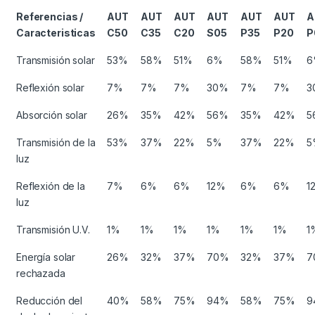
Referencias /
AUT
AUT
AUT
AUT
AUT
AUT
A
Caracteristicas
C50
C35
C20
S05
P35
P20
P
Transmisión solar
53%
58%
51%
6%
58%
51%
6
Reflexión solar
7%
7%
7%
30%
7%
7%
3
Absorción solar
26%
35%
42%
56%
35%
42%
5
Transmisión de la
53%
37%
22%
5%
37%
22%
5
luz
Reflexión de la
7%
6%
6%
12%
6%
6%
1
luz
Transmisión U.V.
1%
1%
1%
1%
1%
1%
1
Energía solar
26%
32%
37%
70%
32%
37%
7
rechazada
Reducción del
40%
58%
75%
94%
58%
75%
9