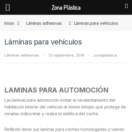
Zona Plástica
Skip to navigation
Skip to content
Inicio
Láminas adhesivas
Láminas para vehículos
Láminas para vehículos
Láminas adhesivas
13 septiembre, 2016
zonaplastica
LAMINAS PARA AUTOMOCIÓN
Las laminas para automoción evitan el recalentamiento del
habitáculo interior del vehículo al mismo tiempo que protege de
miradas indiscretas y realza la estética del coche.
Reflectiv tiene sus laminas para coches homologadas y vienen