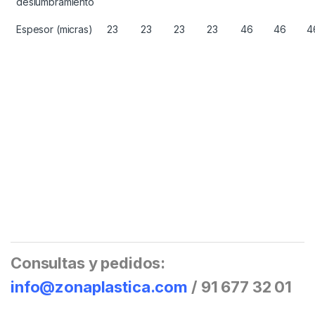
deslumbramiento
Espesor (micras)
23
23
23
23
46
46
4
Consultas y pedidos:
info@zonaplastica.com
/ 91 677 32 01