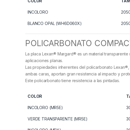
COLOR
TAM
INCOLORO
2050
BLANCO OPAL (WH6D060X)
2050
POLICARBONATO COMPACT
La placa Lexan® Margard® es un material transparente res
aplicaciones planas.
Las propiedades inherentes del policarbonato Lexan®, 
ambas caras, aportan gran resistencia al impacto y prot
Este policarbonato tiene resistencia a las pintadas.
COLOR
T
INCOLORO (MR5E)
3
VERDE TRANSPARENTE (MR5E)
3