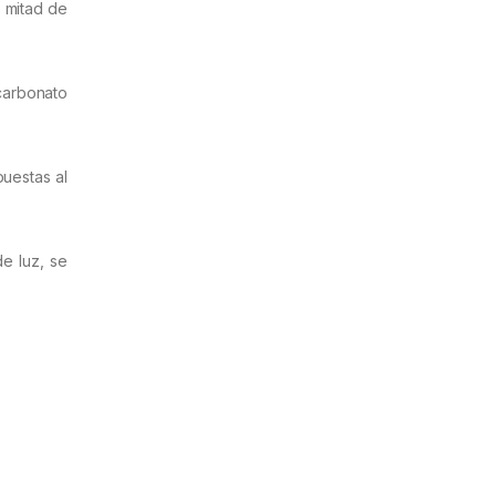
a mitad de
icarbonato
uestas al
e luz, se