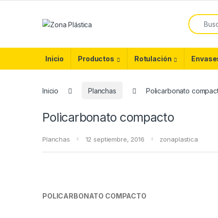
Skip to navigation
Skip to content
Search f
Inicio
Productos
Rotulación
Envase
Inicio
Planchas
Policarbonato compac
Policarbonato compacto
Planchas
12 septiembre, 2016
zonaplastica
POLICARBONATO COMPACTO