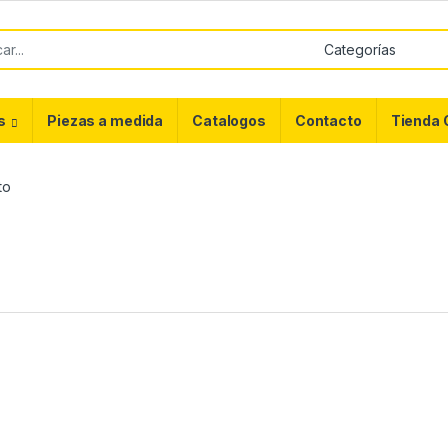
or:
s
Piezas a medida
Catalogos
Contacto
Tienda 
to