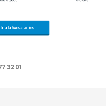
000 X 2000
4-5-6-8
Ir a la tienda online
677 32 01