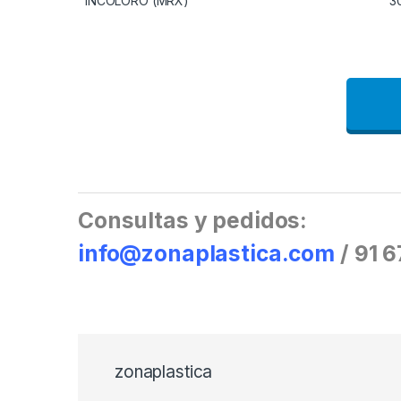
INCOLORO (MRX)
3
Consultas y pedidos:
info@zonaplastica.com
/ 91 
zonaplastica