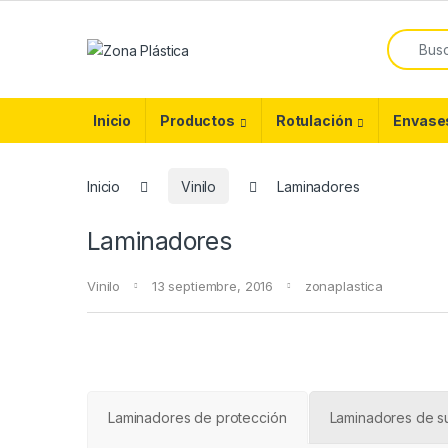
Skip to navigation
Skip to content
Search f
Inicio
Productos
Rotulación
Envase
Inicio
Vinilo
Laminadores
Laminadores
Vinilo
13 septiembre, 2016
zonaplastica
Laminadores de protección
Laminadores de s