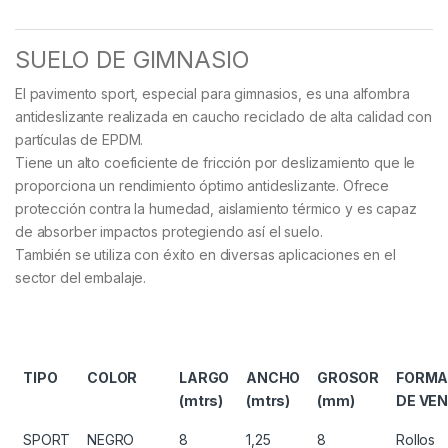
SUELO DE GIMNASIO
El pavimento sport, especial para gimnasios, es una alfombra
antideslizante realizada en caucho reciclado de alta calidad con
partículas de EPDM.
Tiene un alto coeficiente de fricción por deslizamiento que le
proporciona un rendimiento óptimo antideslizante. Ofrece
protección contra la humedad, aislamiento térmico y es capaz
de absorber impactos protegiendo así el suelo.
También se utiliza con éxito en diversas aplicaciones en el
sector del embalaje.
TIPO
COLOR
LARGO
ANCHO
GROSOR
FORMA
(mtrs)
(mtrs)
(mm)
DE VE
SPORT
NEGRO
8
1,25
8
Rollos