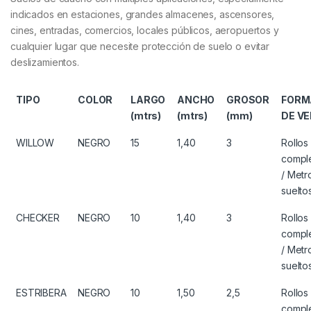
indicados en estaciones, grandes almacenes, ascensores,
cines, entradas, comercios, locales públicos, aeropuertos y
cualquier lugar que necesite protección de suelo o evitar
deslizamientos.
TIPO
COLOR
LARGO
ANCHO
GROSOR
FORM
(mtrs)
(mtrs)
(mm)
DE V
WILLOW
NEGRO
15
1,40
3
Rollos
compl
/ Metr
suelto
CHECKER
NEGRO
10
1,40
3
Rollos
compl
/ Metr
suelto
ESTRIBERA
NEGRO
10
1,50
2,5
Rollos
compl