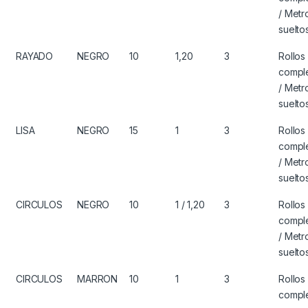
/ Metr
suelto
RAYADO
NEGRO
10
1,20
3
Rollos
compl
/ Metr
suelto
LISA
NEGRO
15
1
3
Rollos
compl
/ Metr
suelto
CIRCULOS
NEGRO
10
1 / 1,20
3
Rollos
compl
/ Metr
suelto
CIRCULOS
MARRON
10
1
3
Rollos
compl