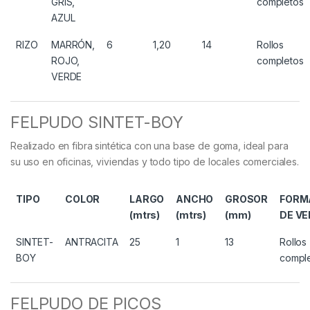
GRIS,
completos
AZUL
RIZO
MARRÓN,
6
1,20
14
Rollos
ROJO,
completos
VERDE
FELPUDO SINTET-BOY
Realizado en fibra sintética con una base de goma, ideal para
su uso en oficinas, viviendas y todo tipo de locales comerciales.
TIPO
COLOR
LARGO
ANCHO
GROSOR
FORM
(mtrs)
(mtrs)
(mm)
DE V
SINTET-
ANTRACITA
25
1
13
Rollos
BOY
compl
FELPUDO DE PICOS