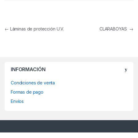
Navegación de entradas
←
Láminas de protección U.V.
CLARABOYAS
→
INFORMACIÓN
Condiciones de venta
Formas de pago
Envíos