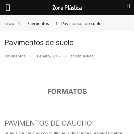
Zona Plástica
Skip to navigation
Skip to content
Inicio
Pavimentos
Pavimentos de suelo
Pavimentos de suelo
Pavimentos
11 enero, 2017
zonaplastica
FORMATOS
PAVIMENTOS DE CAUCHO
Suelos de caucho con múltiples aplicaciones, especialmente