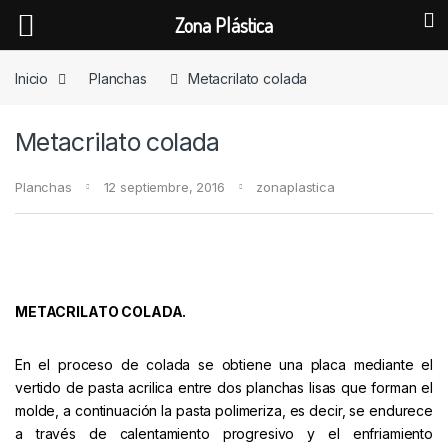
Zona Plástica
Skip to navigation
Skip to content
Inicio
Planchas
Metacrilato colada
Metacrilato colada
Planchas
12 septiembre, 2016
zonaplastica
METACRILATO COLADA.
En el proceso de colada se obtiene una placa mediante el
vertido de pasta acrilica entre dos planchas lisas que forman el
molde, a continuación la pasta polimeriza, es decir, se endurece
a través de calentamiento progresivo y el enfriamiento