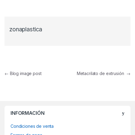
zonaplastica
Navegación de entradas
←
Blog image post
Metacrilato de extrusión
→
INFORMACIÓN
Condiciones de venta