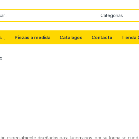
or:
s
Piezas a medida
Catalogos
Contacto
Tienda 
do
án especialmente diseñadas para lucernarios, por su forma se pued