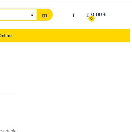
0,00
€
0
Online
e adaptar