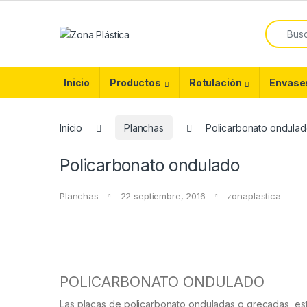
Skip to navigation
Skip to content
Search f
Inicio
Productos
Rotulación
Envase
Inicio
Planchas
Policarbonato ondula
Policarbonato ondulado
Planchas
22 septiembre, 2016
zonaplastica
POLICARBONATO ONDULADO
Las placas de policarbonato onduladas o grecadas est