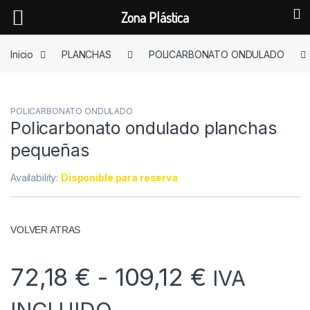
Zona Plástica
Skip to navigation
Skip to content
Inicio
PLANCHAS
POLICARBONATO ONDULADO
POLICARBONATO ONDULADO
Policarbonato ondulado planchas
pequeñas
Availability:
Disponible para reserva
VOLVER ATRAS
Rango de
72,18
€
-
109,12
€
IVA
INCLUIDO