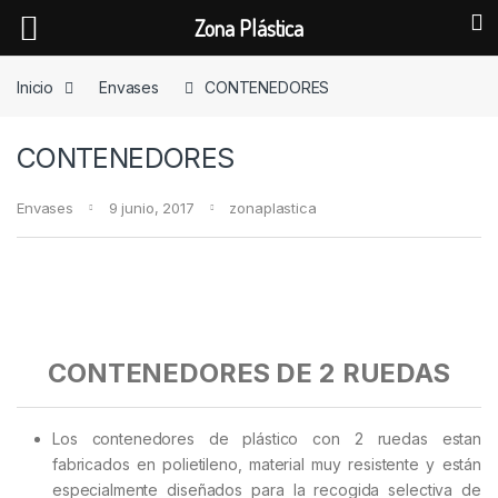
Zona Plástica
Skip to navigation
Skip to content
Inicio
Envases
CONTENEDORES
CONTENEDORES
Envases
9 junio, 2017
zonaplastica
CONTENEDORES DE 2 RUEDAS
Los contenedores de plástico con 2 ruedas estan
fabricados en polietileno, material muy resistente y están
especialmente diseñados para la recogida selectiva de