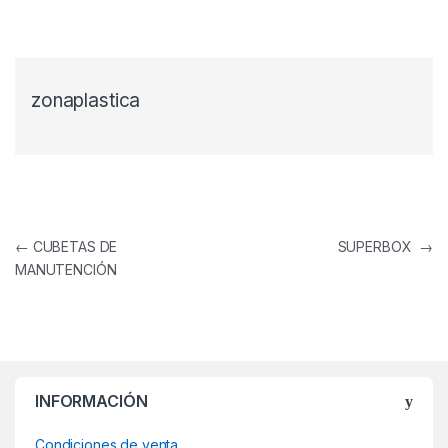
zonaplastica
Navegación de entradas
←
CUBETAS DE
SUPERBOX
→
MANUTENCIÓN
INFORMACIÓN
Condiciones de venta