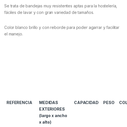
Se trata de bandejas muy resistentes aptas para la hostelería,
fáciles de lavar y con gran variedad de tamaños.
Color blanco brillo y con reborde para poder agarrar y facilitar
el manejo.
REFERENCIA
MEDIDAS
CAPACIDAD
PESO
CO
EXTERIORES
(largo x ancho
x alto)