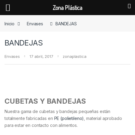
Zona Plástica
Skip to navigation
Skip to content
Inicio
Envases
BANDEJAS
BANDEJAS
Envases
17 abril, 2017
zonaplastica
CUBETAS Y BANDEJAS
Nuestra gama de cubetas y bandejas pequeñas están
totalmente fabricadas en
PE (polietileno)
, material aprobado
para estar en contacto con alimentos.