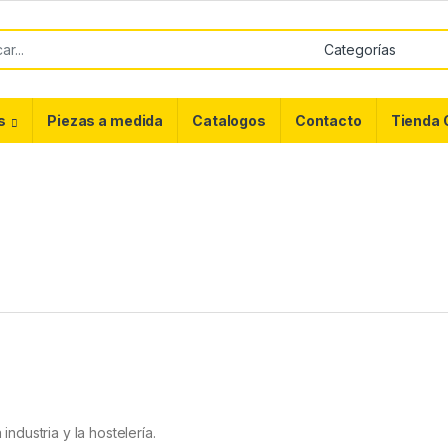
or:
s
Piezas a medida
Catalogos
Contacto
Tienda 
dustria y la hostelería.