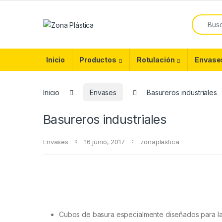
Skip to navigation
Skip to content
Search f
Inicio
Productos
Rotulación
Envase
Inicio
Envases
Basureros industriales
Basureros industriales
Envases
16 junio, 2017
zonaplastica
Cubos de basura especialmente diseñados para la in