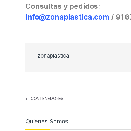
Consultas y pedidos:
info@zonaplastica.com
/ 91 
zonaplastica
Navegación de entradas
←
CONTENEDORES
Quienes Somos