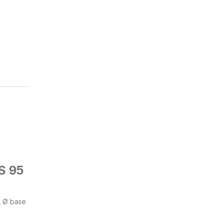
S 95
, Ø base