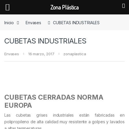
Zona Plástica
Skip to navigation
Skip to content
Inicio
Envases
CUBETAS INDUSTRIALES
CUBETAS INDUSTRIALES
Envases
16 marzo, 2017
zonaplastica
CUBETAS CERRADAS NORMA
EUROPA
Las cubetas grises industriales están fabricadas en
polipropileno de alta calidad muy resistente a golpes y lavados
a altas temperaturas.