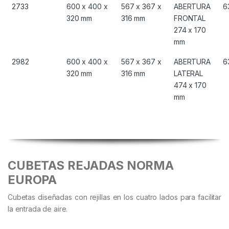
2733
600 x 400 x
567 x 367 x
ABERTURA
63
320 mm
316 mm
FRONTAL
274 x 170
mm
2982
600 x 400 x
567 x 367 x
ABERTURA
63
320 mm
316 mm
LATERAL
474 x 170
mm
CUBETAS REJADAS NORMA
EUROPA
Cubetas diseñadas con rejillas en los cuatro lados para facilitar
la entrada de aire.