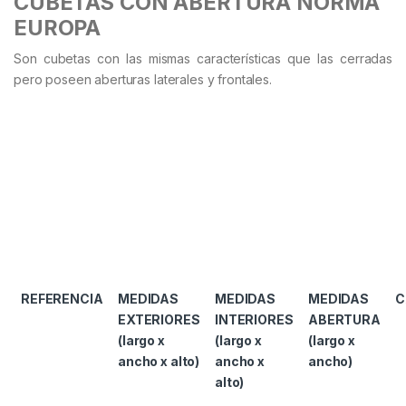
CUBETAS CON ABERTURA NORMA
EUROPA
Son cubetas con las mismas características que las cerradas
pero poseen aberturas laterales y frontales.
REFERENCIA
MEDIDAS
MEDIDAS
MEDIDAS
C
EXTERIORES
INTERIORES
ABERTURA
(largo x
(largo x
(largo x
ancho x alto)
ancho x
ancho)
alto)