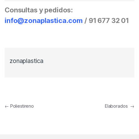
Consultas y pedidos:
info@zonaplastica.com
/ 91 677 32 01
zonaplastica
Navegación de entradas
←
Poliestireno
Elaborados
→