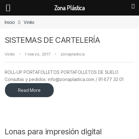
Zona Plástica
Skip to navigation
Skip to content
Inicio
Vinilo
SISTEMAS DE CARTELERÍA
Vinilo
1 marzo, 2017
zonaplastica
ROLL-UP PORTAFOLLETOS PORTAFOLLETOS DE SUELO
Consultas y pedidos: info@zonaplastica.com / 91 677 32 01
Read More
Lonas para impresión digital