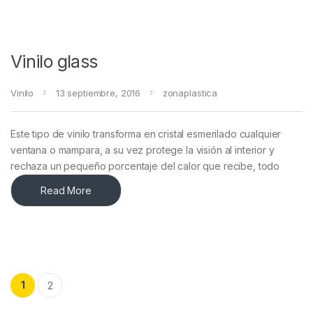
Vinilo glass
Vinilo
13 septiembre, 2016
zonaplastica
Este tipo de vinilo transforma en cristal esmerilado cualquier
ventana o mampara, a su vez protege la visión al interior y
rechaza un pequeño porcentaje del calor que recibe, todo
Read More
Paginación de entradas
1
2