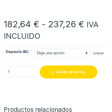
Rango 
182,64
€
-
237,26
€
IVA
INCLUIDO
Depósito IBC
Limpiar
Depósito IBC quantity
Añadir al carrito
Productos relacionados