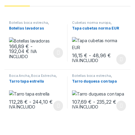
Botellas boca estrecha
,
Cubetas norma europa
,
Botellas y Tarros
,
ENVASES
ENVASES
Botellas lavadoras
Tapa cubetas norma EUR
166,89
€
-
Rango de precios: desde 166,89 € hasta 192,0
192,04
€
IVA
Rango de p
16,15
€
-
48,96
€
Este producto tiene múltiples variantes. Las opciones se pueden
INCLUIDO
IVA INCLUIDO
Este producto tiene múltiples v
Boca Ancha
,
Boca Estrecha
,
Botellas boca estrecha
,
ENVASES
Botellas y Tarros
,
ENVASES
,
Tarro tapa estrella
Tarro duquesa con tapa
Tarros Boca ancha
Rango de precios: desde 112,28 € ha
Rango de
112,28
€
-
244,10
€
107,69
€
-
235,22
€
IVA INCLUIDO
IVA INCLUIDO
Este producto tiene múltiples variantes. Las opciones se pueden
Este producto tiene múltiples v