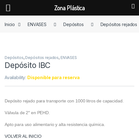
Zona Plástica
Skip to navigation
Skip to content
Inicio
ENVASES
Depósitos
Depósitos rejados
Depósitos
,
Depósitos rejados
,
ENVASES
Depósito IBC
Availability:
Disponible para reserva
Depósito rejado para transporte con 1000 litros de capacidad.
Válvula de 2″ en PEHD.
Apto para uso alimentario y alta resistencia química.
VOLVER AL INICIO