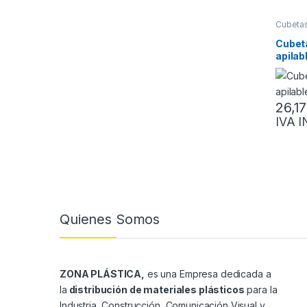
Cubeta
ENVASE
Cubet
apilab
26,1
IVA 
Este pr
Quienes Somos
ZONA PLÁSTICA,
es una Empresa dedicada a
la
distribución de materiales plásticos
para la
Industria, Construcción, Comunicación Visual y