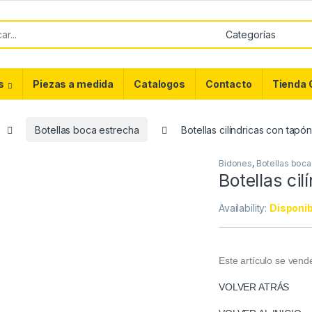
or:
s
Piezas a medida
Catalogos
Contacto
Tienda 
Botellas boca estrecha
Botellas cilíndricas con tapó
Bidones
,
Botellas boca
Botellas ci
Availability:
Disponib
Este artículo se ven
VOLVER ATRÁS