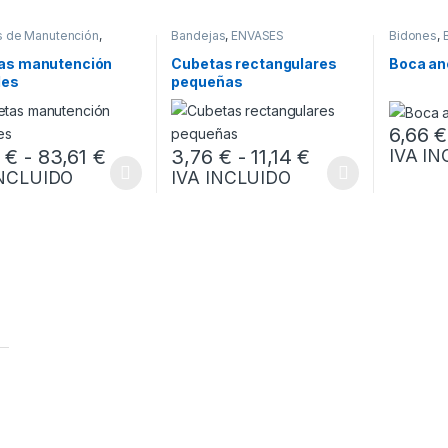
s de Manutención
,
Bandejas
,
ENVASES
Bidones
,
S
as manutención
Cubetas rectangulares
Boca an
les
pequeñas
6,66
€
Rango de precios: desde 26,17 € has
Rango de preci
7
€
-
83,61
€
3,76
€
-
11,14
€
IVA I
Este prod
INCLUIDO
IVA INCLUIDO
oducto tiene múltiples variantes. Las opciones se pueden elegir en l
Este producto tiene múltiples variantes. L