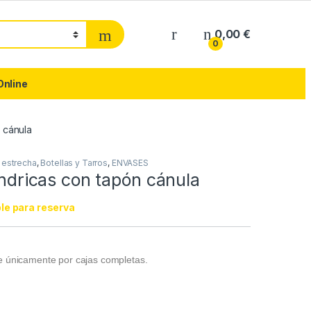
0,00
€
0
Online
n cánula
 estrecha
,
Botellas y Tarros
,
ENVASES
líndricas con tapón cánula
le para reserva
de únicamente por cajas completas.