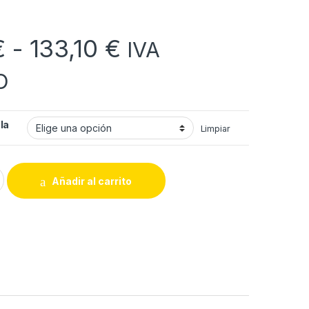
Rango de precio
€
-
133,10
€
IVA
O
la
Limpiar
s con tapón cánula quantity
Añadir al carrito