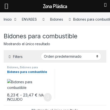
Zona Plástica
Skip to navigation
Skip to content
Inicio
ENVASES
Bidones
Bidones para combusti
Bidones para combustible
Mostrando el único resultado
Filters
Bidones
,
Bidones para
combustible
,
ENVASES
Bidones para combustible
Rango de precios: desde 8,23 € hasta 
8,23
€
-
23,47
€
IVA
INCLUIDO
Este producto tiene múltiples variantes. Las opciones se pueden