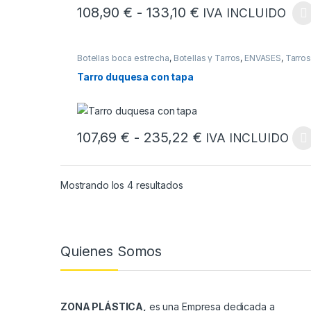
Rango de precios
108,90
€
-
133,10
€
IVA INCLUIDO
Este producto tiene múltiples variantes. Las opcion
Botellas boca estrecha
,
Botellas y Tarros
,
ENVASES
,
Tarros
Boca ancha
Tarro duquesa con tapa
Rango de precios
107,69
€
-
235,22
€
IVA INCLUIDO
Este producto tiene múltiples variantes. Las opcion
Mostrando los 4 resultados
Quienes Somos
ZONA PLÁSTICA,
es una Empresa dedicada a