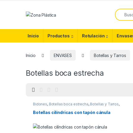
Skip to navigation
Skip to content
Search f
Inicio
Productos
Rotulación
Envase
Inicio
ENVASES
Botellas y Tarros
Botellas boca estrecha
Bidones
,
Botellas boca estrecha
,
Botellas y Tarros
,
ENVASES
Botellas cilíndricas con tapón cánula