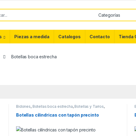
or:
s
Piezas a medida
Catalogos
Contacto
Tienda 
Botellas boca estrecha
Bidones
,
Botellas boca estrecha
,
Botellas y Tarros
,
ENVASES
,
Tarros Boca ancha
Botellas cilíndricas con tapón precinto