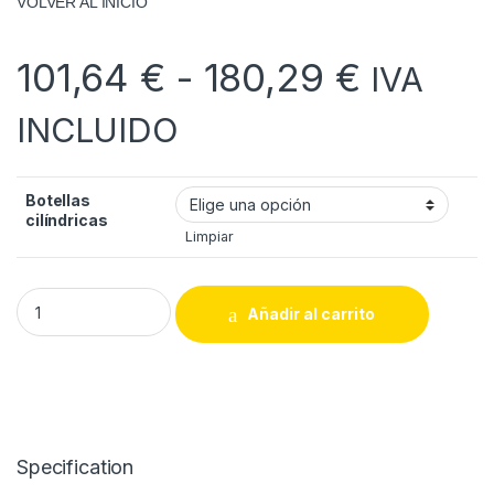
VOLVER AL INICIO
Rango d
101,64
€
-
180,29
€
IVA
INCLUIDO
Botellas
cilíndricas
Limpiar
Botellas cilíndricas con tapón precinto quantity
Añadir al carrito
Specification