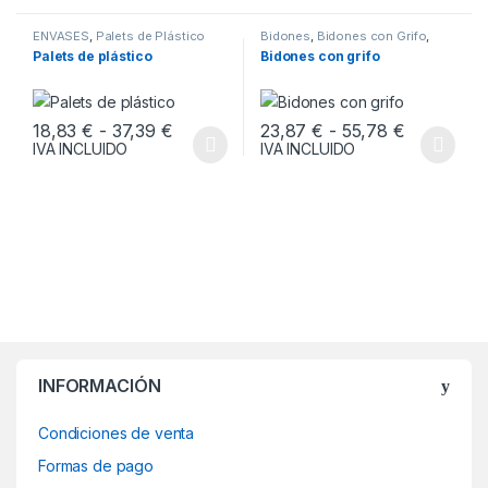
ENVASES
,
Palets de Plástico
Bidones
,
Bidones con Grifo
,
ENVASES
Palets de plástico
Bidones con grifo
Rango de precios: desde 18,83 € hasta
Rango de 
18,83
€
-
37,39
€
23,87
€
-
55,78
€
IVA INCLUIDO
IVA INCLUIDO
Este producto tiene múltiples variantes. Las opciones se pueden
Este producto tiene múltiples v
INFORMACIÓN
Condiciones de venta
Formas de pago