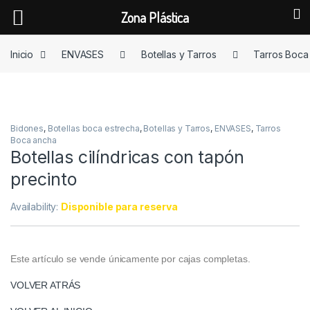
Zona Plástica
Skip to navigation
Skip to content
Inicio
ENVASES
Botellas y Tarros
Tarros Boca
Bidones
,
Botellas boca estrecha
,
Botellas y Tarros
,
ENVASES
,
Tarros
Boca ancha
Botellas cilíndricas con tapón
precinto
Availability:
Disponible para reserva
Este artículo se vende únicamente por cajas completas.
VOLVER ATRÁS