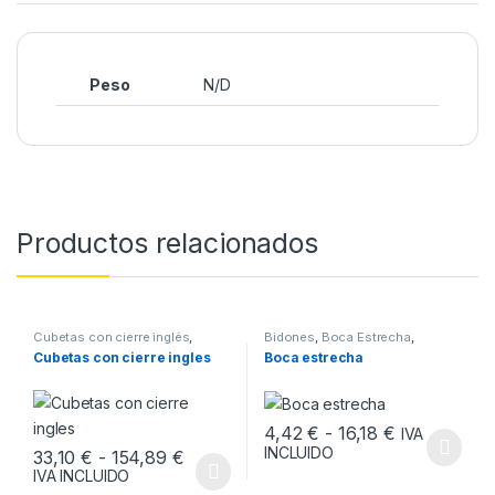
Peso
N/D
Productos relacionados
Cubetas con cierre inglés
,
Bidones
,
Boca Estrecha
,
ENVASES
ENVASES
Cubetas con cierre ingles
Boca estrecha
Rango de pr
4,42
€
-
16,18
€
IVA
INCLUIDO
Rango de precios: desde 33,10 € hast
33,10
€
-
154,89
€
Este producto tiene múltiples v
IVA INCLUIDO
Este producto tiene múltiples variantes. Las opciones se pueden