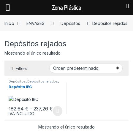
Zona Plástica
Skip to navigation
Skip to content
Inicio
ENVASES
Depósitos
Depósitos rejados
Depósitos rejados
Mostrando el único resultado
Filters
Depósitos
,
Depósitos rejados
,
ENVASES
Depósito IBC
Rango de precios: desde 182,64 € h
182,64
€
-
237,26
€
IVA INCLUIDO
Este producto tiene múltiples variantes. Las opciones se pueden
Mostrando el único resultado