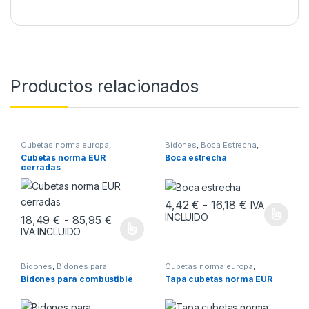
Productos relacionados
Cubetas norma europa
,
Bidones
,
Boca Estrecha
,
ENVASES
ENVASES
Cubetas norma EUR
Boca estrecha
cerradas
Rango de pr
4,42
€
-
16,18
€
IVA
INCLUIDO
Rango de precios: desde 18,49 € hast
18,49
€
-
85,95
€
Este producto tiene múltiples v
IVA INCLUIDO
Este producto tiene múltiples variantes. Las opciones se pueden
Bidones
,
Bidones para
Cubetas norma europa
,
combustible
,
ENVASES
ENVASES
Bidones para combustible
Tapa cubetas norma EUR