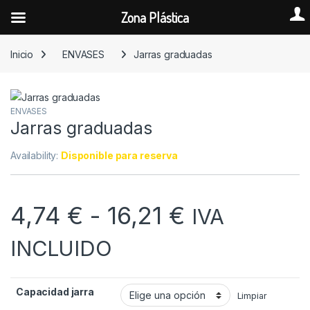
Zona Plástica
Skip to navigation
Skip to content
Inicio
ENVASES
Jarras graduadas
ENVASES
Jarras graduadas
Availability:
Disponible para reserva
Rango de p
4,74
€
-
16,21
€
IVA
INCLUIDO
Capacidad jarra
Limpiar