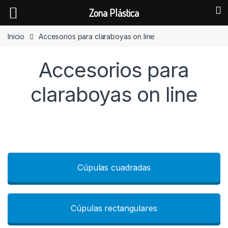
Zona Plástica
Skip to navigation
Skip to content
Inicio
Accesorios para claraboyas on line
Accesorios para
claraboyas on line
Cúpulas cuadradas
Cúpulas rectangulares