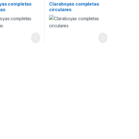
yas completas
Claraboyas completas
das
circulares