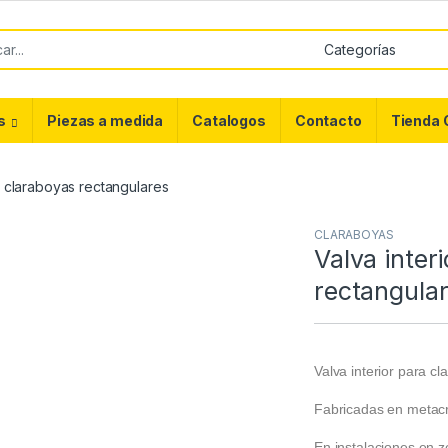
or:
s
Piezas a medida
Catalogos
Contacto
Tienda 
a claraboyas rectangulares
CLARABOYAS
Valva inter
rectangula
Valva interior para c
Fabricadas en metacr
En instalaciones en 