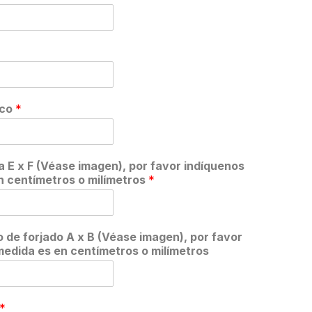
ico
*
 E x F (Véase imagen), por favor indíquenos
en centímetros o milímetros
*
 de forjado A x B (Véase imagen), por favor
 medida es en centímetros o milímetros
*