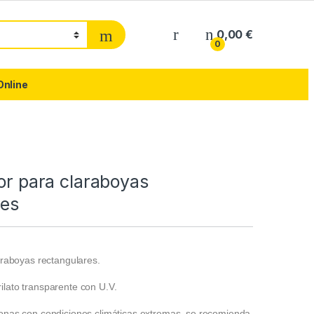
0,00
€
0
Online
ior para claraboyas
res
laraboyas rectangulares.
ilato transparente con U.V.
zonas con condiciones climáticas extremas, se recomienda