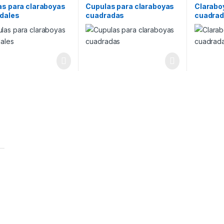
as para claraboyas
Cupulas para claraboyas
Clarabo
idales
cuadradas
cuadra