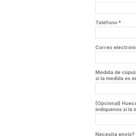
Teléfono
*
Correo electrón
Medida de cúpula
si la medida es 
(Opcional) Hueco
indíquenos si la
Necesita envío?