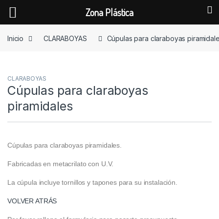
Zona Plástica
Skip to navigation
Skip to content
Inicio
CLARABOYAS
Cúpulas para claraboyas piramidal
CLARABOYAS
Cúpulas para claraboyas
piramidales
Cúpulas para claraboyas piramidales.
Fabricadas en metacrilato con U.V.
La cúpula incluye tornillos y tapones para su instalación.
VOLVER ATRÁS