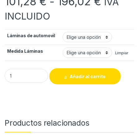
Rango d
101,28
€
-
196,02
€
IVA
INCLUIDO
Láminas de automovil
Medida Láminas
Limpiar
Láminas para vehículos quantity
Añadir al carrito
Productos relacionados