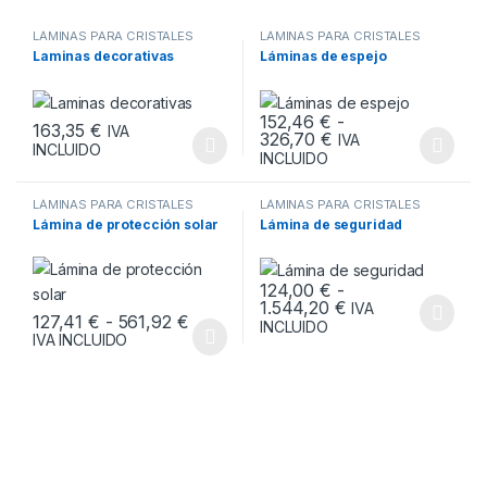
LÁMINAS PARA CRISTALES
LÁMINAS PARA CRISTALES
Laminas decorativas
Láminas de espejo
152,46
€
-
163,35
€
IVA
Rango de precios: 
326,70
€
IVA
INCLUIDO
Este producto tiene múltiples variantes. Las opciones se pueden
Este producto tiene múltiples v
INCLUIDO
LÁMINAS PARA CRISTALES
LÁMINAS PARA CRISTALES
Lámina de protección solar
Lámina de seguridad
124,00
€
-
Rango de precios
1.544,20
€
IVA
Rango de precios: desde 127,41 € ha
127,41
€
-
561,92
€
Este producto tiene múltiples v
INCLUIDO
IVA INCLUIDO
Este producto tiene múltiples variantes. Las opciones se pueden