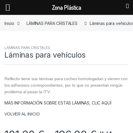
Zona Plástica
Skip to navigation
Skip to content
Inicio
LÁMINAS PARA CRISTALES
Láminas para vehículo
LÁMINAS PARA CRISTALES
Láminas para vehículos
Reflectiv tiene sus láminas para coches homologadas y vienen con
los adhesivos correspondientes, por lo que no presentan ningún
problema al pasar la ITV.
MÁS INFORMACIÓN SOBRE ESTAS LÁMINAS, CLIC AQUÍ
VOLVER AL INICIO