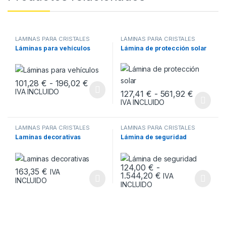
LÁMINAS PARA CRISTALES
LÁMINAS PARA CRISTALES
Láminas para vehículos
Lámina de protección solar
Rango de precios: desde 101,28 € ha
101,28
€
-
196,02
€
IVA INCLUIDO
Rango de
127,41
€
-
561,92
€
Este producto tiene múltiples variantes. Las opciones se pueden
IVA INCLUIDO
Este producto tiene múltiples v
LÁMINAS PARA CRISTALES
LÁMINAS PARA CRISTALES
Laminas decorativas
Lámina de seguridad
124,00
€
-
163,35
€
IVA
Rango de precios
1.544,20
€
IVA
INCLUIDO
Este producto tiene múltiples variantes. Las opciones se pueden
Este producto tiene múltiples v
INCLUIDO