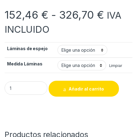
Rango 
152,46
€
-
326,70
€
IVA
INCLUIDO
Láminas de espejo
Medida Láminas
Limpiar
Láminas de espejo quantity
Añadir al carrito
Productos relacionados