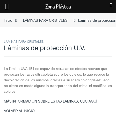
Zona Plástica
Skip to navigation
Skip to content
Inicio
LÁMINAS PARA CRISTALES
Láminas de protección
LÁMINAS PARA CRISTALES
Láminas de protección U.V.
La lámina UVA 151 es capaz de retrasar los efectos nocivos que
provocan los rayos ultravioleta sobre los objetos, lo que reduce la
decoloración de los mismos, gracias a su ligero color gris-azulado
no altera en modo alguno la transparencia del cristal ni modifica los
colores.
MÁS INFORMACIÓN SOBRE ESTAS LÁMINAS, CLIC AQUÍ
VOLVER AL INICIO