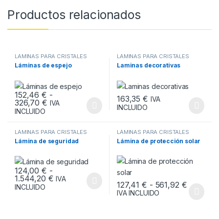
Productos relacionados
LÁMINAS PARA CRISTALES
LÁMINAS PARA CRISTALES
Láminas de espejo
Laminas decorativas
152,46
€
-
163,35
€
IVA
Rango de precios: desde 152,46 € hasta 326,7
326,70
€
IVA
INCLUIDO
Este producto tiene múltiples variantes. Las opciones se pueden
Este producto tiene múltiples v
INCLUIDO
LÁMINAS PARA CRISTALES
LÁMINAS PARA CRISTALES
Lámina de seguridad
Lámina de protección solar
124,00
€
-
Rango de precios: desde 124,00 € hasta 1.54
1.544,20
€
IVA
Rango de
127,41
€
-
561,92
€
Este producto tiene múltiples variantes. Las opciones se pueden
INCLUIDO
IVA INCLUIDO
Este producto tiene múltiples v