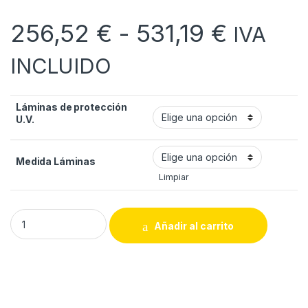
Rango 
256,52
€
-
531,19
€
IVA
INCLUIDO
Láminas de protección
U.V.
Medida Láminas
Limpiar
Láminas de protección U.V. quantity
Añadir al carrito