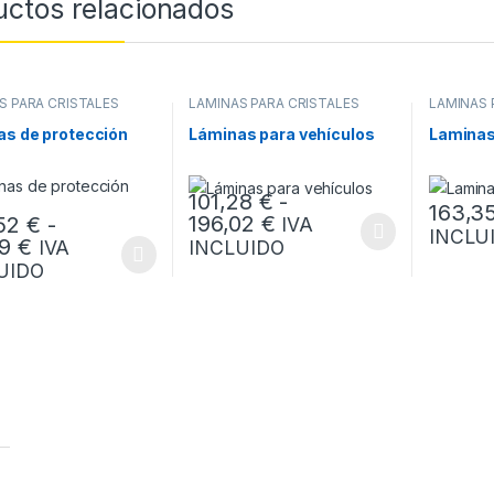
uctos relacionados
S PARA CRISTALES
LÁMINAS PARA CRISTALES
LÁMINAS 
as de protección
Láminas para vehículos
Laminas
101,28
€
-
163,3
Rango de precios: de
196,02
€
,52
€
-
IVA
INCLU
Este producto tiene múltiples variantes. L
Este prod
Rango de precios: desde 256,52 € hasta 531,
19
€
INCLUIDO
IVA
oducto tiene múltiples variantes. Las opciones se pueden elegir en l
UIDO