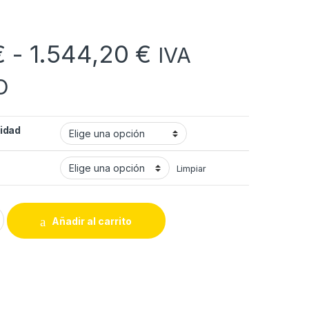
Rango de prec
€
-
1.544,20
€
IVA
O
idad
Limpiar
d quantity
Añadir al carrito