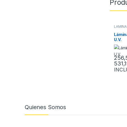
Prod
LÁMINA
Lámin
U.V.
256
531,
Este pr
INCL
Quienes Somos