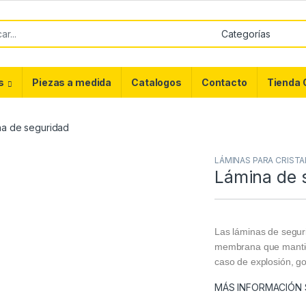
or:
s
Piezas a medida
Catalogos
Contacto
Tienda 
na de seguridad
LÁMINAS PARA CRISTA
Lámina de 
Las láminas de segur
membrana que mantiene
caso de explosión, g
MÁS INFORMACIÓN S