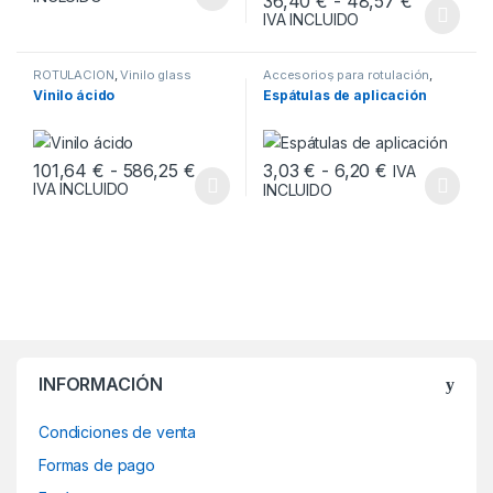
Rango de 
36,40
€
-
48,57
€
Este producto tiene múltiples variantes. Las opciones se pueden
IVA INCLUIDO
Este producto tiene múltiples v
ROTULACIÓN
,
Vinilo glass
Accesorios para rotulación
,
ROTULACIÓN
Vinilo ácido
Espátulas de aplicación
Rango de pre
Rango de precios: desde 101,64 € h
3,03
€
-
6,20
€
101,64
€
-
586,25
€
IVA
IVA INCLUIDO
INCLUIDO
Este producto tiene múltiples variantes. Las opciones se pueden
Este producto tiene múltiples v
INFORMACIÓN
Condiciones de venta
Formas de pago