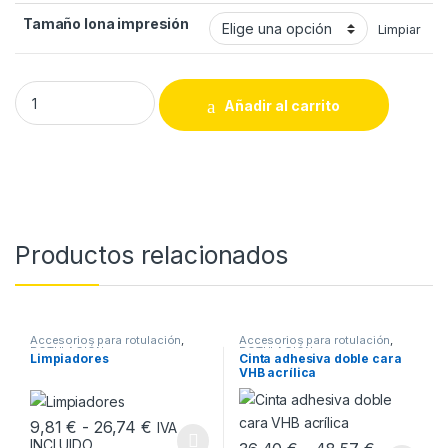
Tamaño lona impresión
Limpiar
Lonas para impresión digital quantity
Añadir al carrito
Productos relacionados
Accesorios para rotulación
,
Accesorios para rotulación
,
ROTULACIÓN
ROTULACIÓN
Limpiadores
Cinta adhesiva doble cara
VHB acrílica
Rango de precios: desde 9,81 € hasta 2
9,81
€
-
26,74
€
IVA
INCLUIDO