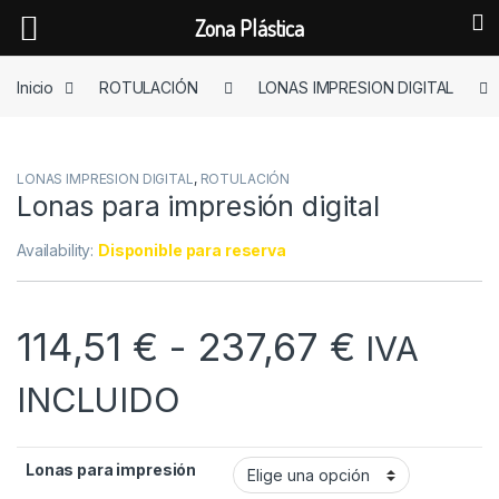
Zona Plástica
Skip to navigation
Skip to content
Inicio
ROTULACIÓN
LONAS IMPRESION DIGITAL
LONAS IMPRESION DIGITAL
,
ROTULACIÓN
Lonas para impresión digital
Availability:
Disponible para reserva
Rango d
114,51
€
-
237,67
€
IVA
INCLUIDO
Lonas para impresión