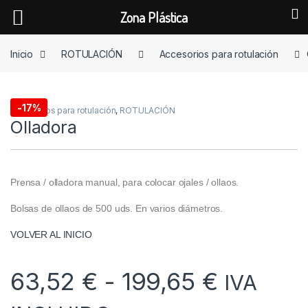
Zona Plástica
Skip to navigation
Skip to content
Inicio
ROTULACIÓN
Accesorios para rotulación
-
17%
Accesorios para rotulación
,
ROTULACIÓN
Olladora
Prensa / olladora manual, para colocar ojales / ollaos.
Bolsas de ollaos de 500 uds. En varios diámetros.
VOLVER AL INICIO
Rango d
63,52
€
-
199,65
€
IVA