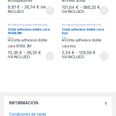
Rango de precios: desde 9,81 € hasta 2
Rango d
9,81
€
-
26,74
€
101,64
€
-
586,25
€
IVA
IVA INCLUIDO
INCLUIDO
Este producto tiene múltiples variantes. Las opciones se pueden
Este producto tiene múltiples v
Accesorios para rotulación
,
Accesorios para rotulación
,
ROTULACIÓN
ROTULACIÓN
Cinta adhesiva doble cara
Cinta adhesiva doble cara
9088 3M
tisú
Rango de precios: desde 10,26 € hasta
Rango de p
10,26
€
-
26,35
€
2,54
€
-
129,59
€
IVA INCLUIDO
IVA INCLUIDO
Este producto tiene múltiples variantes. Las opciones se pueden
Este producto tiene múltiples v
INFORMACIÓN
Condiciones de venta