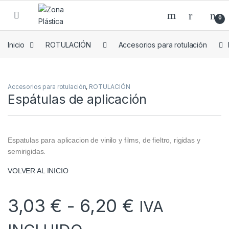
Skip to navigation
Skip to content
0
Inicio
ROTULACIÓN
Accesorios para rotulación
Accesorios para rotulación
,
ROTULACIÓN
Espátulas de aplicación
Espatulas para aplicacion de vinilo y films, de fieltro, rigidas y
semirigidas.
VOLVER AL INICIO
Rango de p
3,03
€
-
6,20
€
IVA