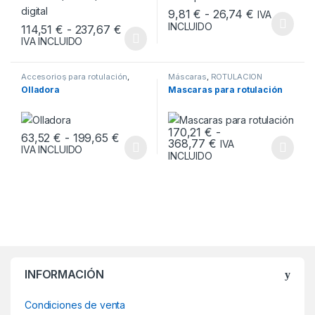
Rango de pr
9,81
€
-
26,74
€
IVA
INCLUIDO
Rango de precios: desde 114,51 € ha
114,51
€
-
237,67
€
Este producto tiene múltiples v
IVA INCLUIDO
Este producto tiene múltiples variantes. Las opciones se pueden
Accesorios para rotulación
,
Máscaras
,
ROTULACIÓN
ROTULACIÓN
Olladora
Mascaras para rotulación
170,21
€
-
Rango de precios: desde 63,52 € has
63,52
€
-
199,65
€
Rango de precios:
368,77
€
IVA
IVA INCLUIDO
Este producto tiene múltiples variantes. Las opciones se pueden
Este producto tiene múltiples v
INCLUIDO
INFORMACIÓN
Condiciones de venta