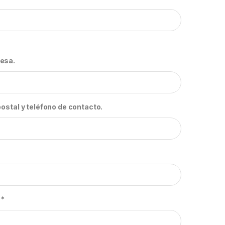
esa.
ostal y teléfono de contacto.
o
*