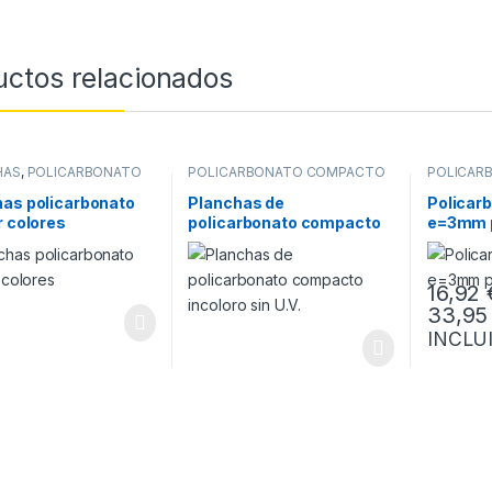
uctos relacionados
HAS
,
POLICARBONATO
POLICARBONATO COMPACTO
POLICAR
AR
VARIOS
has policarbonato
Planchas de
Policar
r colores
policarbonato compacto
e=3mm 
incoloro sin U.V.
pequeñ
16,92
33,9
Este prod
INCLU