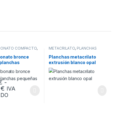
BONATO COMPACTO
,
METACRILATO
,
PLANCHAS
bonato bronce
Planchas metacrilato
planchas
extrusión blanco opal
as
€
-
Rango de precios: desde 16,92 € hasta 33,95 
5
€
IVA
ucto tiene múltiples variantes. Las opciones se pueden elegir en la 
IDO