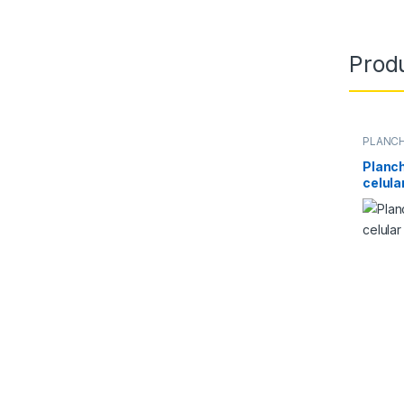
Prod
PLANC
CELUL
Planc
celula