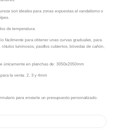
dureza son ideales para zonas expuestas al vandalismo o
lpes.
dos de temperatura.
río fácilmente para obtener unas curvas graduales, para
, rótulos luminosos, pasillos cubiertos, bóvedas de cañón,
nde únicamente en planchas de: 3050x2050mm
 para la venta: 2, 3 y 4mm
formulario para enviarte un presupuesto personalizado.