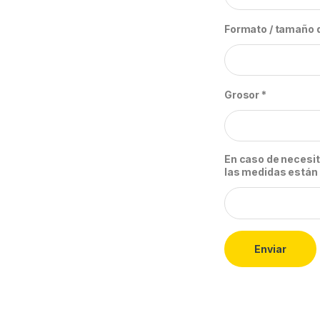
Formato / tamaño 
Grosor
*
En caso de necesita
las medidas están 
Enviar