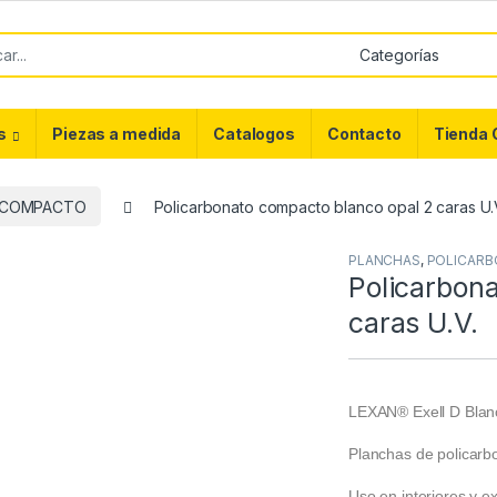
or:
s
Piezas a medida
Catalogos
Contacto
Tienda 
 COMPACTO
Policarbonato compacto blanco opal 2 caras U.
PLANCHAS
,
POLICAR
Policarbon
caras U.V.
LEXAN® Exell D Bla
Planchas de policarb
Uso en interiores y ex