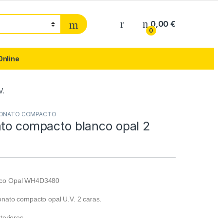
0,00
€
0
Online
V.
BONATO COMPACTO
ato compacto blanco opal 2
nco Opal WH4D3480
onato compacto opal U.V. 2 caras.
teriores.