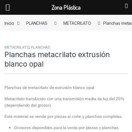
Zona Plástica
Skip to navigation
Skip to content
Inicio
PLANCHAS
METACRILATO
Planchas metac
METACRILATO
,
PLANCHAS
Planchas metacrilato extrusión
blanco opal
Planchas de metacrilato de extrusión blanco opal.
Metacrilato translúcido con una transmisión media de luz del 25%
(dependiendo del grosor)
Este material se vende por piezas al corte y planchas completas.
Grosores disponibles para la venta por piezas y planchas