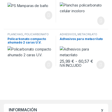
PLANCHAS
,
POLICARBONATO
ADHESIVOS
,
METACRILATO
COMPACTO
Policarbonato compacto
Adhesivos para metacrilato
ahumado 2 caras U.V.
Rango de 
25,99
€
-
60,57
€
IVA INCLUIDO
Este producto tiene múltiples v
INFORMACIÓN