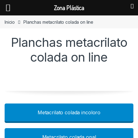
Zona Plástica
Skip to navigation
Skip to content
Inicio
Planchas metacrilato colada on line
Planchas metacrilato
colada on line
Metacrilato colada incoloro
Metacrilato colada opal