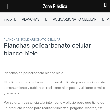
Zona Plástica
Skip to navigation
Skip to content
Inicio
PLANCHAS
POLICARBONATO CELULAR
Pl
PLANCHAS
,
POLICARBONATO CELULAR
Planchas policarbonato celular
blanco hielo
Planchas de policarbonato blanco hielo.
El policarbonato celular es un material utilizado para soluciones de
acristalamiento y cubiertas, resistente al impacto y aislante térmico
y acústico.
Por su gran resistencia a la intemperie y el bajo peso que tiene es
un producto idóneo para realizar cubiertas, pérgolas, viseras, etc.