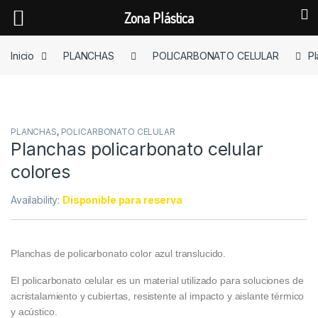
Zona Plástica
Skip to navigation
Skip to content
Inicio
PLANCHAS
POLICARBONATO CELULAR
Pl
PLANCHAS
,
POLICARBONATO CELULAR
Planchas policarbonato celular
colores
Availability:
Disponible para reserva
Planchas de policarbonato color azul translucido.
El policarbonato celular es un material utilizado para soluciones de
acristalamiento y cubiertas, resistente al impacto y aislante térmico
y acústico.