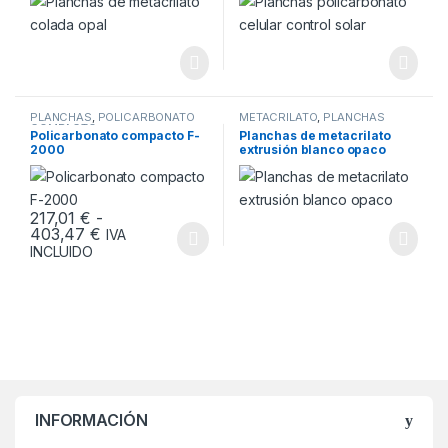
PLANCHAS
,
POLICARBONATO
METACRILATO
,
PLANCHAS
COMPACTO
Policarbonato compacto F-
Planchas de metacrilato
2000
extrusión blanco opaco
217,01
€
-
Rango de precios: desde 217,01 € hasta 403,4
403,47
€
IVA
Este producto tiene múltiples variantes. Las opciones se pueden
INCLUIDO
INFORMACIÓN