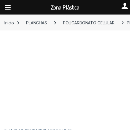
Zona Plástica
Skip to navigation
Skip to content
Inicio
PLANCHAS
POLICARBONATO CELULAR
P