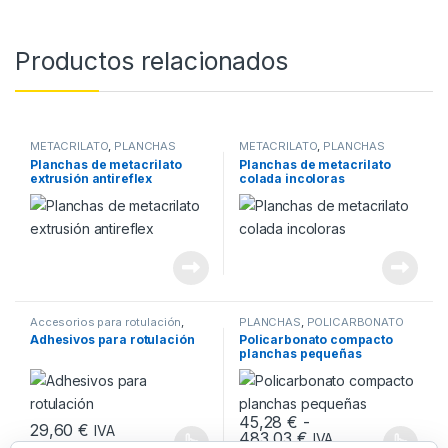
Productos relacionados
METACRILATO
,
PLANCHAS
METACRILATO
,
PLANCHAS
Planchas de metacrilato
Planchas de metacrilato
extrusión antireflex
colada incoloras
Accesorios para rotulación
,
PLANCHAS
,
POLICARBONATO
ADHESIVOS
,
PLANCHAS
,
COMPACTO
Adhesivos para rotulación
Policarbonato compacto
ROTULACIÓN
planchas pequeñas
45,28
€
-
29,60
€
IVA
Rango de precios:
483,03
€
IVA
INCLUIDO