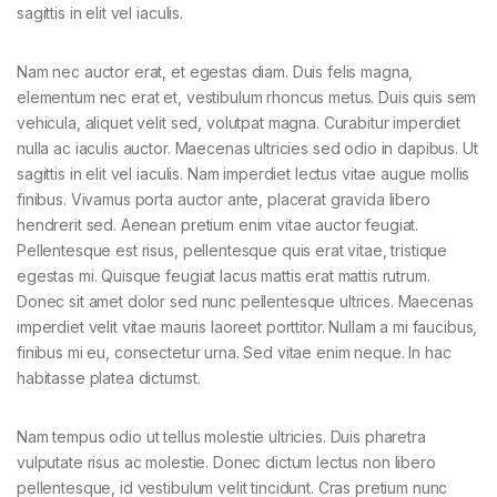
sagittis in elit vel iaculis.
Nam nec auctor erat, et egestas diam. Duis felis magna,
elementum nec erat et, vestibulum rhoncus metus. Duis quis sem
vehicula, aliquet velit sed, volutpat magna. Curabitur imperdiet
nulla ac iaculis auctor. Maecenas ultricies sed odio in dapibus. Ut
sagittis in elit vel iaculis. Nam imperdiet lectus vitae augue mollis
finibus. Vivamus porta auctor ante, placerat gravida libero
hendrerit sed. Aenean pretium enim vitae auctor feugiat.
Pellentesque est risus, pellentesque quis erat vitae, tristique
egestas mi. Quisque feugiat lacus mattis erat mattis rutrum.
Donec sit amet dolor sed nunc pellentesque ultrices. Maecenas
imperdiet velit vitae mauris laoreet porttitor. Nullam a mi faucibus,
finibus mi eu, consectetur urna. Sed vitae enim neque. In hac
habitasse platea dictumst.
Nam tempus odio ut tellus molestie ultricies. Duis pharetra
vulputate risus ac molestie. Donec dictum lectus non libero
pellentesque, id vestibulum velit tincidunt. Cras pretium nunc