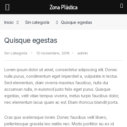
Zona Plástica
Skip to navigation
Skip to content
Inicio
Sin categoría
Quisque egestas
Quisque egestas
Sin categoría
12 noviembre, 2014
admin
Lorem ipsum dolor sit amet, consectetur adipiscing elit. Donec
nulla purus, condimentum eget imperdiet a, vulputate in lectus.
Sed elementum, diam viverra maximus faucibus, nulla dui
accumsan nulla, in euismod justo felis eget purus. Quisque
egestas, velit vitae tempus viverra, metus turpis faucibus dolor,
nec elementum lacus quam ac est. Etiam rhoncus blandit porta.
Cras quis scelerisque lorem. Donec faucibus velit libero,
pellentesque gravida leo mattis nec. Morbi porttitor eu ex id