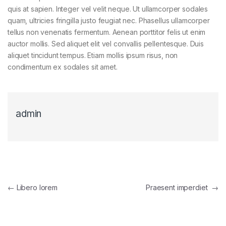
quis at sapien. Integer vel velit neque. Ut ullamcorper sodales
quam, ultricies fringilla justo feugiat nec. Phasellus ullamcorper
tellus non venenatis fermentum. Aenean porttitor felis ut enim
auctor mollis. Sed aliquet elit vel convallis pellentesque. Duis
aliquet tincidunt tempus. Etiam mollis ipsum risus, non
condimentum ex sodales sit amet.
admin
Navegación de entradas
←
Libero lorem
Praesent imperdiet
→