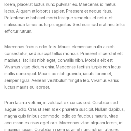
lorem, placerat luctus nunc pulvinar eu. Maecenas id metus
lacus. Aliquam at lobortis sapien. Praesent et neque risus.
Pellentesque habitant morbi tristique senectus et netus et
malesuada fames ac turpis egestas. Sed euismod erat nec tellus
efficitur rutrum.
Maecenas finibus odio felis. Mauris elementum nulla a nibh
consectetur, sed suscipit tellus rhoncus. Praesent imperdiet elit
maximus, facilisis nibh eget, convallis nibh. Morbi a elit est.
Vivamus vitae dictum enim. Maecenas facilisis turpis non lacus
mattis consequat. Mauris ac nibh gravida, iaculis lorem et,
semper ligula. Aenean vestibulum fringilla leo. Vivamus varius
luctus mauris eu laoreet.
Proin lacinia velit mi, in volutpat ex cursus sed. Curabitur sed
augue odio. Cras ut sem at ex pharetra suscipit. Nullam dapibus,
magna quis finibus commodo, odio ex faucibus mauris, vitae
accumsan ex risus eget orci. Maecenas vitae aliquam lorem, id
maximus ipsum. Curabitur in sem sit amet nunc rutrum ultricies