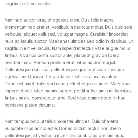
sagittis in elit vel iaculis.
Nam nec auctor erat, et egestas diam. Duis felis magna,
elementum nec erat et, vestibulum rhoncus metus. Duis quis sem
vehicula, aliquet velit sed, volutpat magna. Curabitur imperdiet
nulla ac iaculis auctor. Maecenas ultricies sed odio in dapibus. Ut
sagittis in elit vel iaculis. Nam imperdiet lectus vitae augue mollis
finibus. Vivamus porta auctor ante, placerat gravida libero
hendrerit sed. Aenean pretium enim vitae auctor feugiat.
Pellentesque est risus, pellentesque quis erat vitae, tristique
egestas mi. Quisque feugiat lacus mattis erat mattis rutrum.
Donec sit amet dolor sed nunc pellentesque ultrices. Maecenas
imperdiet velit vitae mauris laoreet porttitor. Nullam a mi faucibus,
finibus mi eu, consectetur urna. Sed vitae enim neque. In hac
habitasse platea dictumst.
Nam tempus odio ut tellus molestie ultricies. Duis pharetra
vulputate risus ac molestie. Donec dictum lectus non libero
pellentesque, id vestibulum velit tincidunt. Cras pretium nunc