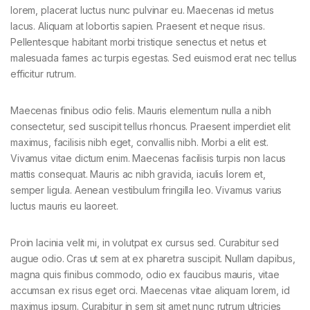
lorem, placerat luctus nunc pulvinar eu. Maecenas id metus
lacus. Aliquam at lobortis sapien. Praesent et neque risus.
Pellentesque habitant morbi tristique senectus et netus et
malesuada fames ac turpis egestas. Sed euismod erat nec tellus
efficitur rutrum.
Maecenas finibus odio felis. Mauris elementum nulla a nibh
consectetur, sed suscipit tellus rhoncus. Praesent imperdiet elit
maximus, facilisis nibh eget, convallis nibh. Morbi a elit est.
Vivamus vitae dictum enim. Maecenas facilisis turpis non lacus
mattis consequat. Mauris ac nibh gravida, iaculis lorem et,
semper ligula. Aenean vestibulum fringilla leo. Vivamus varius
luctus mauris eu laoreet.
Proin lacinia velit mi, in volutpat ex cursus sed. Curabitur sed
augue odio. Cras ut sem at ex pharetra suscipit. Nullam dapibus,
magna quis finibus commodo, odio ex faucibus mauris, vitae
accumsan ex risus eget orci. Maecenas vitae aliquam lorem, id
maximus ipsum. Curabitur in sem sit amet nunc rutrum ultricies