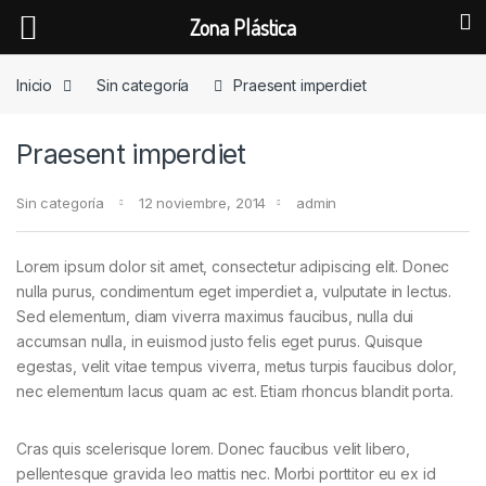
Zona Plástica
Skip to navigation
Skip to content
Inicio
Sin categoría
Praesent imperdiet
Praesent imperdiet
Sin categoría
12 noviembre, 2014
admin
Lorem ipsum dolor sit amet, consectetur adipiscing elit. Donec
nulla purus, condimentum eget imperdiet a, vulputate in lectus.
Sed elementum, diam viverra maximus faucibus, nulla dui
accumsan nulla, in euismod justo felis eget purus. Quisque
egestas, velit vitae tempus viverra, metus turpis faucibus dolor,
nec elementum lacus quam ac est. Etiam rhoncus blandit porta.
Cras quis scelerisque lorem. Donec faucibus velit libero,
pellentesque gravida leo mattis nec. Morbi porttitor eu ex id