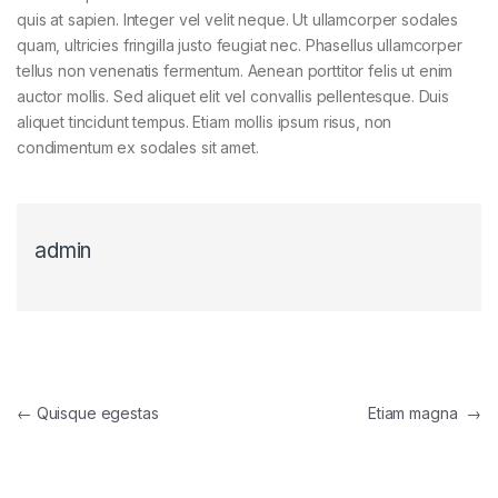
quis at sapien. Integer vel velit neque. Ut ullamcorper sodales
quam, ultricies fringilla justo feugiat nec. Phasellus ullamcorper
tellus non venenatis fermentum. Aenean porttitor felis ut enim
auctor mollis. Sed aliquet elit vel convallis pellentesque. Duis
aliquet tincidunt tempus. Etiam mollis ipsum risus, non
condimentum ex sodales sit amet.
admin
Navegación de entradas
←
Quisque egestas
Etiam magna
→