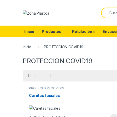
Skip to navigation
Skip to content
Search f
Inicio
Productos
Rotulación
Envase
Inicio
PROTECCION COVID19
PROTECCION COVID19
PROTECCION COVID19
Caretas faciales