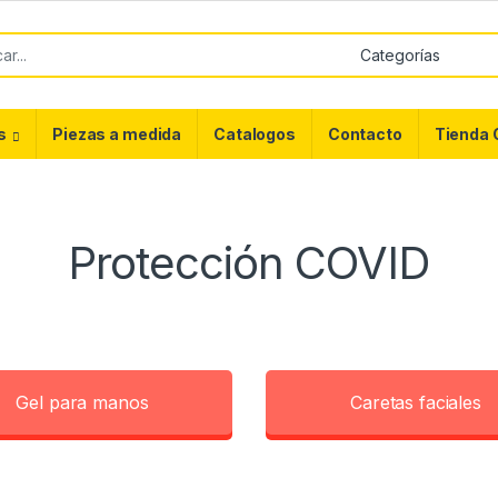
or:
s
Piezas a medida
Catalogos
Contacto
Tienda 
Protección COVID
Gel para manos
Caretas faciales