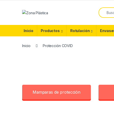
Skip to navigation
Skip to content
Search f
Inicio
Productos
Rotulación
Envase
Inicio
Protección COVID
Mamparas de protección