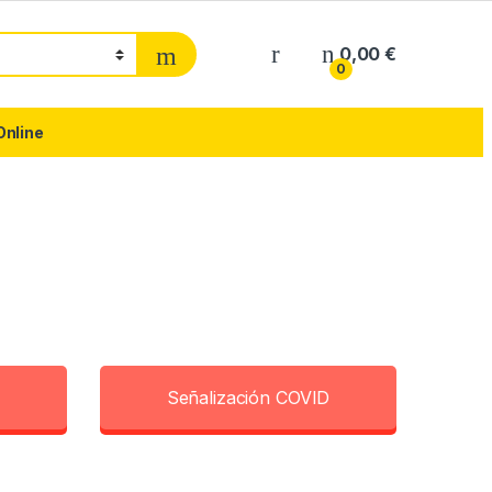
0,00
€
0
Online
Señalización COVID