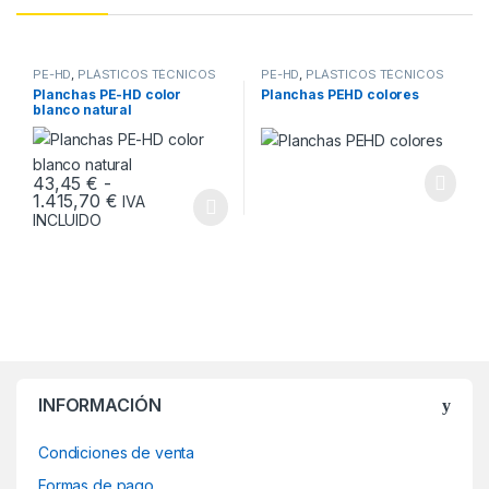
PE-HD
,
PLÁSTICOS TÉCNICOS
PE-HD
,
PLÁSTICOS TÉCNICOS
Planchas PE-HD color
Planchas PEHD colores
blanco natural
43,45
€
-
Rango de precios: desde 43,45 € hasta 1.415
1.415,70
€
IVA
Este producto tiene múltiples variantes. Las opciones se pueden
INCLUIDO
INFORMACIÓN
Condiciones de venta
Formas de pago