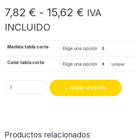
Rango de p
7,82
€
-
15,62
€
IVA
INCLUIDO
Medida tabla corte
Color tabla corte
Limpiar
Tablas de corte en PE-HD quantity
Añadir al carrito
Productos relacionados