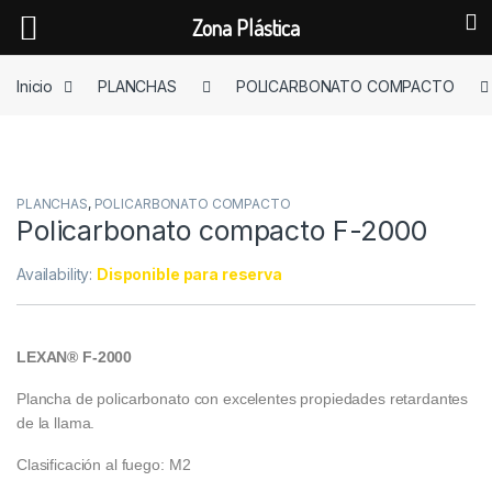
Zona Plástica
Skip to navigation
Skip to content
Inicio
PLANCHAS
POLICARBONATO COMPACTO
PLANCHAS
,
POLICARBONATO COMPACTO
Policarbonato compacto F-2000
Availability:
Disponible para reserva
LEXAN® F-2000
Plancha de policarbonato con excelentes propiedades retardantes
de la llama.
Clasificación al fuego: M2