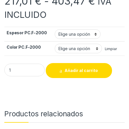
Rango 
217,01
€
-
403,47
€
IVA
INCLUIDO
Espesor PC.F-2000
Color PC.F-2000
Limpiar
Policarbonato compacto F-2000 quantity
Añadir al carrito
Productos relacionados