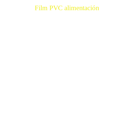
Film PVC alimentación
COMPRAR
Espuma expandida
Espuma expandida
COMPRAR