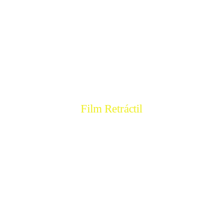
Film retráctil
Film Retráctil
COMPRAR
Film PVC alimentación