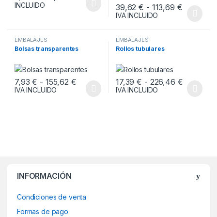
INCLUIDO
Rango de 
39,62
€
-
113,69
€
Este producto tiene múltiples variantes. Las opciones se pueden
IVA INCLUIDO
Este producto tiene múltiples v
EMBALAJES
EMBALAJES
Bolsas transparentes
Rollos tubulares
Rango de precios: desde 7,93 € hasta 
Rango de 
7,93
€
-
155,62
€
17,39
€
-
226,46
€
IVA INCLUIDO
IVA INCLUIDO
Este producto tiene múltiples variantes. Las opciones se pueden
Este producto tiene múltiples v
INFORMACIÓN
Condiciones de venta
Formas de pago