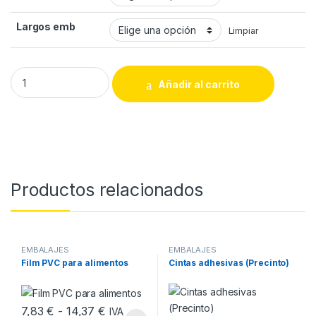
Largos emb
Limpiar
Rollos de espuma expandida quantity
Añadir al carrito
Productos relacionados
EMBALAJES
EMBALAJES
Film PVC para alimentos
Cintas adhesivas (Precinto)
Rango de precios: desde 7,83 € hasta 1
7,83
€
-
14,37
€
IVA