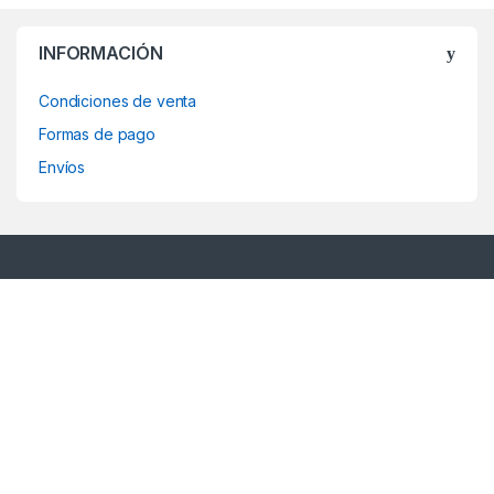
INFORMACIÓN
Condiciones de venta
Formas de pago
Envíos