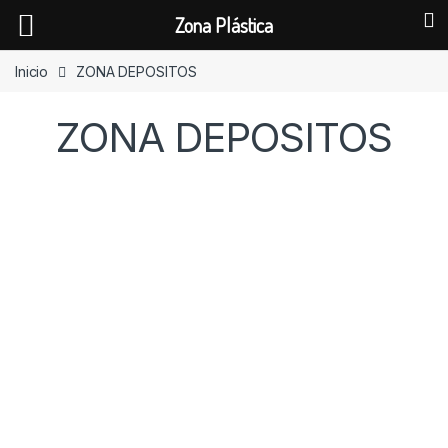
Zona Plástica
Skip to navigation
Skip to content
Inicio
ZONA DEPOSITOS
ZONA DEPOSITOS