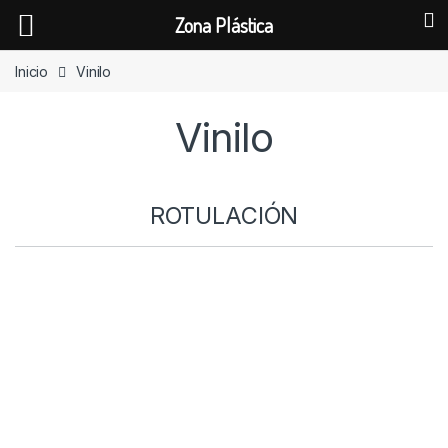
Zona Plástica
Skip to navigation
Skip to content
Inicio
Vinilo
Vinilo
ROTULACIÓN