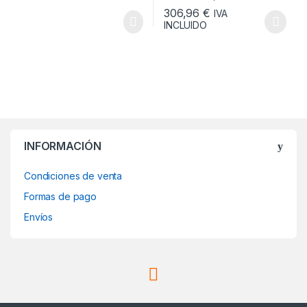
306,96
€
IVA
INCLUIDO
Este producto tiene múltiples v
INFORMACIÓN
Condiciones de venta
Formas de pago
Envíos