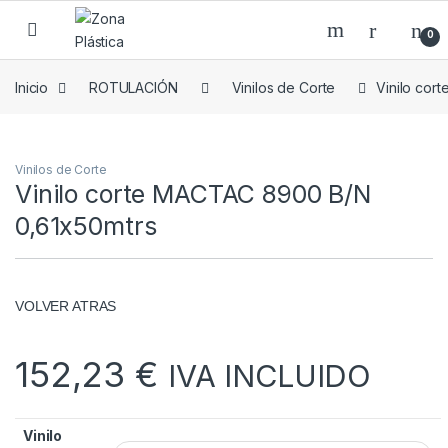
Skip to navigation
Skip to content
0
Inicio
ROTULACIÓN
Vinilos de Corte
Vinilo cor
Vinilos de Corte
Vinilo corte MACTAC 8900 B/N
0,61x50mtrs
VOLVER ATRAS
152,23
€
IVA INCLUIDO
Vinilo