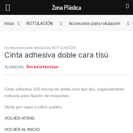
Zona Plástica
Skip to navigation
Skip to content
Inicio
ROTULACIÓN
Accesorios para rotulación
Accesorios para rotulación
,
ROTULACIÓN
Cinta adhesiva doble cara tisú
Availability:
Sin existencias
Cinta adhesiva 100 micras de doble cara tipo tisú, especialmente
indicada para fijación de moquetas.
Venta por cajas o rollos sueltos.
VOLVER ATRÁS
VOLVER AL INICIO