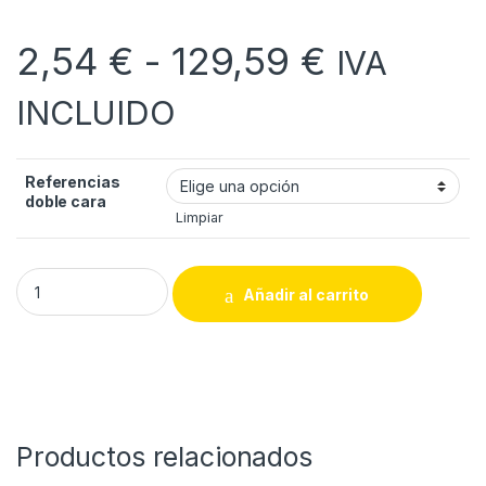
Rango de
2,54
€
-
129,59
€
IVA
INCLUIDO
Referencias
doble cara
Limpiar
Cinta adhesiva doble cara tisú quantity
Añadir al carrito
Productos relacionados