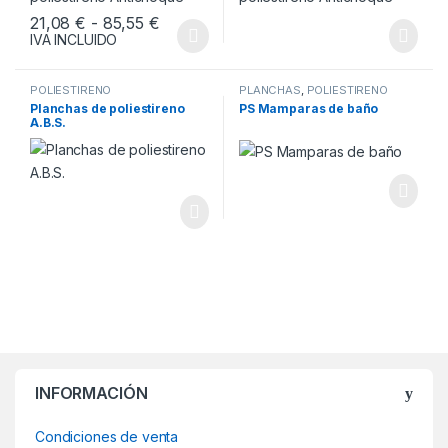
Rango de precios: desde 21,08 € hasta
21,08
€
-
85,55
€
IVA INCLUIDO
Este producto tiene múltiples variantes. Las opciones se pueden
POLIESTIRENO
PLANCHAS
,
POLIESTIRENO
Planchas de poliestireno
PS Mamparas de baño
A.B.S.
INFORMACIÓN
Condiciones de venta