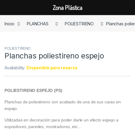
Zona Plástica
Skip to navigation
Skip to content
Inicio
PLANCHAS
POLIESTIRENO
Planchas polie
POLIESTIRENO
Planchas poliestireno espejo
Availability:
Disponible para reserva
POLIESTIRENO ESPEJO (PS)
Planchas de poliestireno con acabado de una de sus caras en
espejo.
Utilizadas en decoración para poder darle un efecto espejo a
expositores, paredes, mostradores, etc…